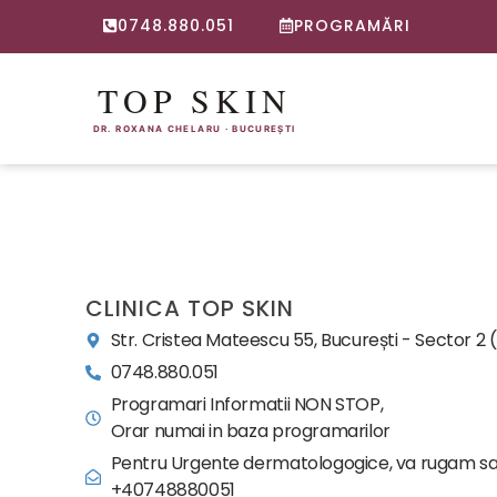
0748.880.051
PROGRAMĂRI
CLINICA TOP SKIN
Str. Cristea Mateescu 55, București - Sector 2 
0748.880.051
Programari Informatii NON STOP,
Orar numai in baza programarilor
Pentru Urgente dermatologogice, va rugam sa
+40748880051