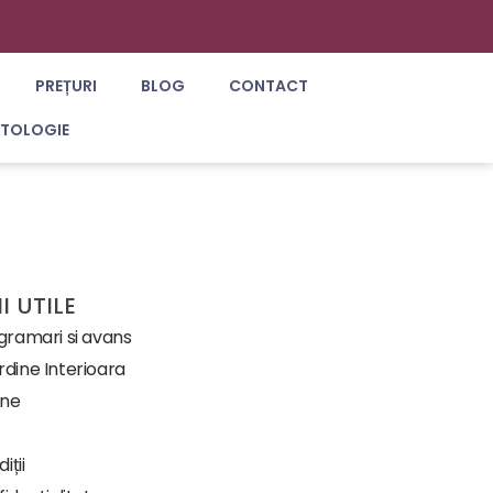
PREȚURI
BLOG
CONTACT
ATOLOGIE
I UTILE
ogramari si avans
dine Interioara
-ne
iții