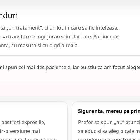
nduri
a „un tratament”, ci un loc in care sa fie inteleasa.
sa transforme ingrijorarea in claritate. Aici incepe,
nta, cu masura si cu o grija reala.
i spun cel mai des pacientele, iar eu stiu ca am facut alege
Siguranta, mereu pe pri
 pastrezi expresiile,
Prefer sa spun „nu” atunci
ntr-o versiune mai
sa educ si sa aleg o cale m
i in etape, tehnica fina si
increderea se construieste