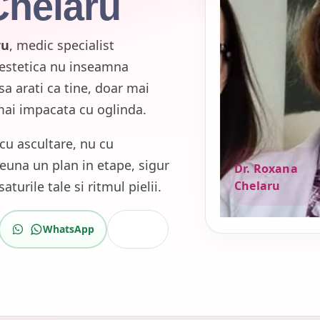
helaru
ru
, medic specialist
estetica nu inseamna
sa arati ca tine, doar mai
mai impacata cu oglinda.
cu ascultare, nu cu
euna un plan in etape, sigur
Dr. Roxana
Chelaru
aturile tale si ritmul pielii.
WhatsApp
Suna