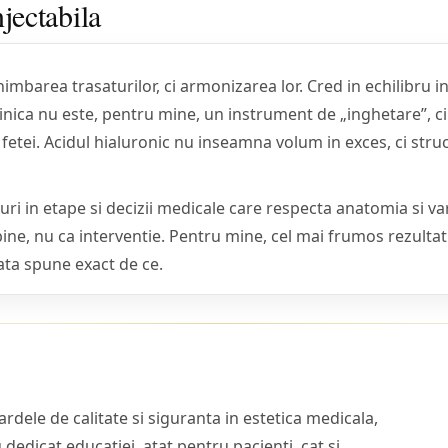
njectabila
imbarea trasaturilor, ci armonizarea lor. Cred in echilibru in
ulinica nu este, pentru mine, un instrument de „inghetare”, 
 fetei. Acidul hialuronic nu inseamna volum in exces, ci str
 in etape si decizii medicale care respecta anatomia si vars
bine, nu ca interventie. Pentru mine, cel mai frumos rezulta
ata spune exact de ce.
dele de calitate si siguranta in estetica medicala,
dedicat educatiei, atat pentru pacienti, cat si