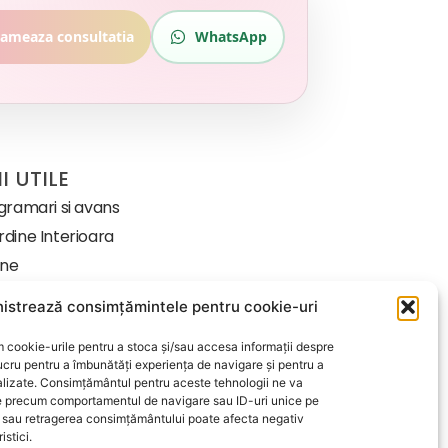
ameaza consultatia
WhatsApp
I UTILE
ogramari si avans
dine Interioara
-ne
istrează consimțămintele pentru cookie-uri
iții
 cookie-urile pentru a stoca și/sau accesa informații despre
fidențialitate
ucru pentru a îmbunătăți experiența de navigare și pentru a
kie-uri
alizate. Consimțământul pentru aceste tehnologii ne va
 precum comportamentul de navigare sau ID-uri unice pe
rmat Proceduri
a sau retragerea consimțământului poate afecta negativ
istici.