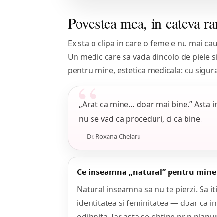
Povestea mea, in cateva ra
Exista o clipa in care o femeie nu mai caut
Un medic care sa vada dincolo de piele si 
pentru mine, estetica medicala: cu sigura
„Arat ca mine… doar mai bine.” Asta im
nu se vad ca proceduri, ci ca bine.
— Dr. Roxana Chelaru
Ce inseamna „natural” pentru mine
Natural inseamna sa nu te pierzi. Sa iti
identitatea si feminitatea — doar ca i
odihnita. Iar asta se obtine prin planur