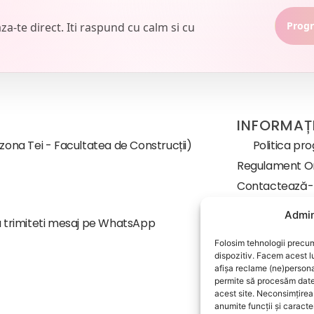
Progr
-te direct. Iti raspund cu calm si cu
INFORMAȚI
(zona Tei - Facultatea de Construcții)
Politica pr
Regulament Or
Contactează
Despre noi
Admin
 trimiteti mesaj pe WhatsApp
Termeni și cond
Folosim tehnologii precum
Politica de con
dispozitiv. Facem acest l
Politica de coo
afișa reclame (ne)person
permite să procesăm date
Acord Info
acest site. Neconsimțire
anumite funcții și caracter