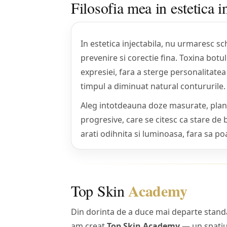
Filosofia mea in estetica i
In estetica injectabila, nu urmaresc sch
prevenire si corectie fina. Toxina bot
expresiei, fara a sterge personalitatea
timpul a diminuat natural contururile.
Aleg intotdeauna doze masurate, planuri
progresive, care se citesc ca stare de 
arati odihnita si luminoasa, fara sa po
Academy
Top Skin
Din dorinta de a duce mai departe standar
am creat
Top Skin Academy
— un spatiu 