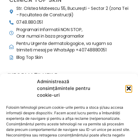
Str. Cristea Mateescu 55, București - Sector 2 (zona Tei
- Facultatea de Construcții)
0748.880.051
Programari Informatii NON STOP,
Orar numai in baza programarilor
Pentru Urgente dermatologogice, va rugam sa
trimiteti mesaj pe WhatsApp +40748880051
Blog Top Skin
INFORMAȚII UTILE
Administrează
Politica programari si avans
consimțămintele pentru
Regulament Ordine Interioara
cookie-uri
Contactează-ne
Despre noi
Folosim tehnologii precum cookie-urile pentru a stoca și/sau accesa
Termeni și condiții
informații despre dispozitiv. Facem acest lucru pentru a îmbunătăți
experiența de navigare și pentru a afișa reclame (ne)personalizate.
Politica de confidențialitate
Consimțământul pentru aceste tehnologii ne va permite să procesăm
Politica de cookie-uri
date precum comportamentul de navigare sau ID-uri unice pe acest site.
Acord Informat Proceduri
Neconsimțirea sau retragerea consimțământului poate afecta negativ