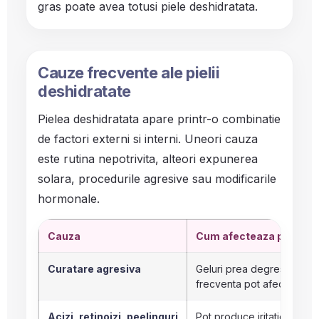
gras poate avea totusi piele deshidratata.
Cauze frecvente ale pielii
deshidratate
Pielea deshidratata apare printr-o combinatie
de factori externi si interni. Uneori cauza
este rutina nepotrivita, alteori expunerea
solara, procedurile agresive sau modificarile
hormonale.
Cauza
Cum afecteaza pielea
Curatare agresiva
Geluri prea degresante, e
frecventa pot afecta barie
Acizi, retinoizi, peelinguri
Pot produce iritatie, desc