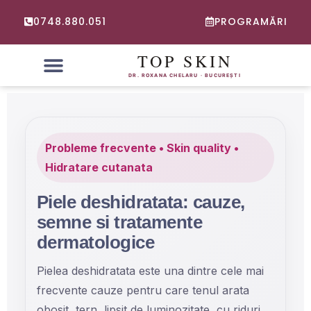
0748.880.051
PROGRAMĂRI
PROBLEME FRECVENTE
CONSULTATIE ONLINE DERMATOLOGIE
Probleme frecvente • Skin quality •
Hidratare cutanata
Piele deshidratata: cauze,
semne si tratamente
dermatologice
Pielea deshidratata este una dintre cele mai
frecvente cauze pentru care tenul arata
obosit, tern, lipsit de luminozitate, cu riduri