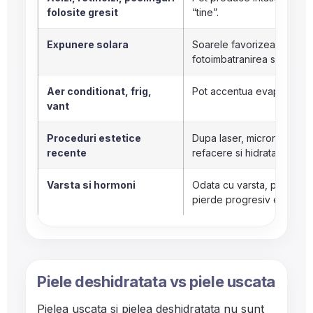
folosite gresit
“tine”.
Expunere solara
Soarele favorizeaza pierd
fotoimbatranirea si accentu
Aer conditionat, frig,
Pot accentua evaporarea a
vant
Proceduri estetice
Dupa laser, microneedling
recente
refacere si hidratare contr
Varsta si hormoni
Odata cu varsta, pielea po
pierde progresiv elasticita
Piele deshidratata vs piele uscata
Pielea uscata si pielea deshidratata nu sunt