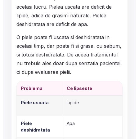
acelasi lucru. Pielea uscata are deficit de
lipide, adica de grasimi naturale. Pielea
deshidratata are deficit de apa.
O piele poate fi uscata si deshidratata in
acelasi timp, dar poate fi si grasa, cu sebum,
si totusi deshidratata. De aceea tratamentul
nu trebuie ales doar dupa senzatia pacientei,
ci dupa evaluarea pielii.
Problema
Ce lipseste
C
Piele uscata
Lipide
D
p
Piele
Apa
S
deshidratata
a