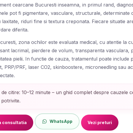
ment cearcane Bucuresti inseamna, in primul rand, diagnost
ele pot fi pigmentare, vasculare, structurale, determinate d
laxitate, riduri fine si textura creponata. Fiecare situatie ar
dare diferita.
uresti, zona ochilor este evaluata medical, cu atentie la c
, sant lacrimal, pierdere de volum, transparenta vasculara,
alitatea pielii. In functie de cauza, tratamentul poate include 
t, PRP/PRF, laser CO2, skinboostere, microneedling sau aci
ectate.
 de citire: 10–12 minute – un ghid complet despre cauzele c
potrivite.
WhatsApp
 consultatia
Vezi preturi