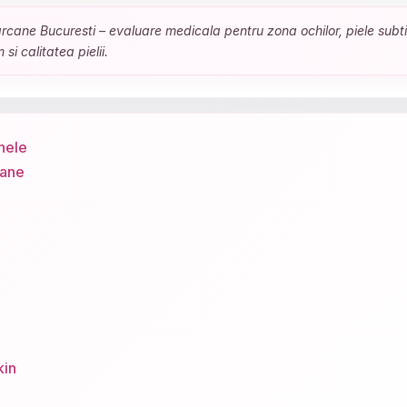
cane Bucuresti – evaluare medicala pentru zona ochilor, piele subtire
si calitatea pielii.
nele
cane
kin