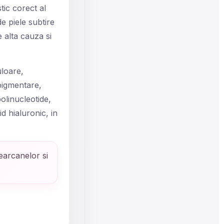
ic corect al
e piele subtire
e alta cauza si
uloare,
 pigmentare,
polinucleotide,
d hialuronic, in
earcanelor si