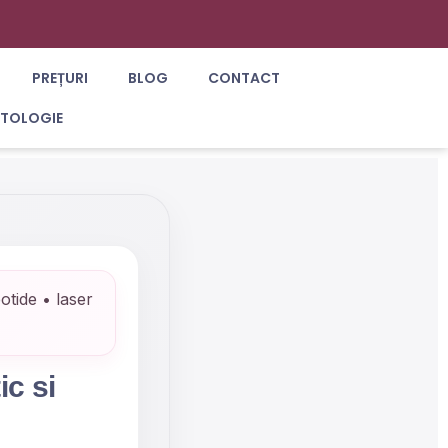
PREȚURI
BLOG
CONTACT
ATOLOGIE
otide • laser
c si