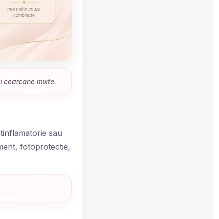
si cearcane mixte.
tinflamatorie sau
ent, fotoprotectie,