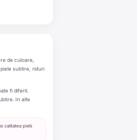
ere de culoare,
iele subtire, riduri
e fi diferit.
btire. In alte
calitatea pielii