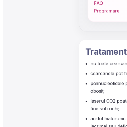
FAQ
Programare
Tratament 
nu toate cearcane
cearcanele pot fi
polinucleotidele p
obosit;
laserul CO2 poate
fine sub ochi;
acidul hialuronic
lacrimal sau defi