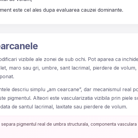
ament este cel ales dupa evaluarea cauzei dominante.
earcanele
ificari vizibile ale zonei de sub ochi. Pot aparea ca inchid
let, maro sau gri, umbre, sant lacrimal, pierdere de volum, p
ponat.
ntele descriu simplu „am cearcane”, dar mecanismul real poat
 pigmentul. Alteori este vascularizatia vizibila prin piele su
data de santul lacrimal, laxitate sau pierdere de volum.
 separa pigmentul real de umbra structurala, componenta vasculara si 