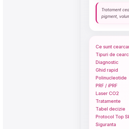
Tratament cear
pigment, volum 
Ce sunt cearca
Tipuri de cear
Diagnostic
Ghid rapid
Polinucleotide
PRF / iPRF
Laser CO2
Tratamente
Tabel decizie
Protocol Top S
Siguranta