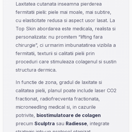
Laxitatea cutanata inseamna pierderea
fermitatii pielii: piele mai moale, mai subtire,
cu elasticitate redusa si aspect usor lasat. La
Top Skin abordarea este medicala, realista si
personalizata: nu promitem “lifting fara
chirurgie”, ci urmarim imbunatatirea vizibila a
fermitatii, texturii si calitatii pielii prin
proceduri care stimuleaza colagenul si sustin
structura dermica.
In functie de zona, gradul de laxitate si
calitatea pielii, planul poate include laser CO2
fractionat, radiofrecventa fractionata,
microneedling medical si, in cazurile
potrivite,
biostimulatoare de colagen
precum
Sculptra
sau
Radiesse
, integrate
strategic intr-un protocol etapizat.