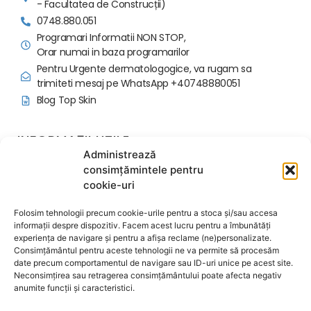
- Facultatea de Construcții)
0748.880.051
Programari Informatii NON STOP,
Orar numai in baza programarilor
Pentru Urgente dermatologogice, va rugam sa
trimiteti mesaj pe WhatsApp +40748880051
Blog Top Skin
INFORMAȚII UTILE
Administrează
Politica programari si avans
consimțămintele pentru
Regulament Ordine Interioara
cookie-uri
Contactează-ne
Despre noi
Folosim tehnologii precum cookie-urile pentru a stoca și/sau accesa
Termeni și condiții
informații despre dispozitiv. Facem acest lucru pentru a îmbunătăți
experiența de navigare și pentru a afișa reclame (ne)personalizate.
Politica de confidențialitate
Consimțământul pentru aceste tehnologii ne va permite să procesăm
Politica de cookie-uri
date precum comportamentul de navigare sau ID-uri unice pe acest site.
Acord Informat Proceduri
Neconsimțirea sau retragerea consimțământului poate afecta negativ
anumite funcții și caracteristici.