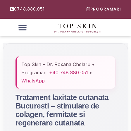
0748.880.051
PROGRAMĂRI
PROBLEME FRECVENTE
CONSULTATIE ONLINE DERMATOLOGIE
Top Skin – Dr. Roxana Chelaru •
Programari:
+40 748 880 051
•
WhatsApp
Tratament laxitate cutanata
Bucuresti – stimulare de
colagen, fermitate si
regenerare cutanata