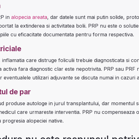
a
RP in
alopecia areata
, dar datele sunt mai putin solide, proto
ortat la extinderea si activitatea bolii. PRP nu este o soluti
rapiile cu eficacitate documentata pentru forma respectiva.
riciale
, inflamatia care distruge foliculii trebuie diagnosticata si co
 activa fara diagnostic clar este nepotrivita. PRP sau PRF n
iar eventualele utilizari adjuvante se discuta numai in cazuri 
ul de par
d produse autologe in jurul transplantului, dar momentul si 
medicul care urmareste interventia. PRP nu compenseaza o i
 progresia alopeciei native.