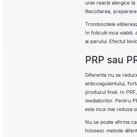
unei reactii alergice l
Recoltarea, prepararea
Trombocitele elibereaza
In foliculii inca viabi
ai parului. Efectul bio
PRP sau PR
Diferenta nu se reduc
anticoagulantului, for
produsul final. In PRF
mediatorilor. Pentru PR
este inca mai redusa s
Nu se poate afirma ca
folosesc metode diferi