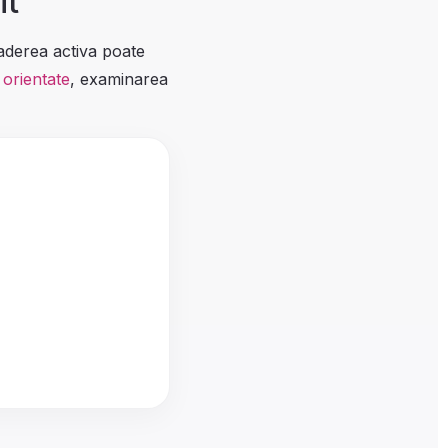
it
aderea activa poate
e orientate
, examinarea