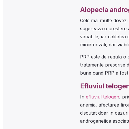
Alopecia andro
Cele mai multe dovez
sugereaza o crestere a 
variabile, iar calitate
miniaturizati, dar viabi
PRP este de regula o o
tratamente prescrise du
bune cand PRP a fost a
Efluviul teloge
In
efluviul telogen
, pr
anemia, afectarea tiroi
discutat doar in cazuri
androgenetice asociat