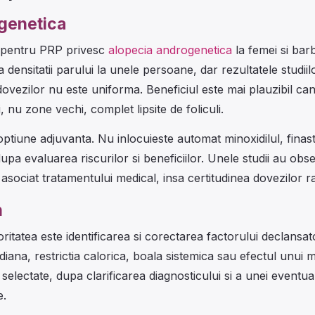
genetica
i pentru PRP privesc
alopecia androgenetica
la femei si barb
densitatii parului la unele persoane, dar rezultatele studiil
a dovezilor nu este uniforma. Beneficiul este mai plauzibil cand
li, nu zone vechi, complet lipsite de foliculi.
ptiune adjuvanta. Nu inlocuieste automat minoxidilul, finast
pa evaluarea riscurilor si beneficiilor. Unele studii au obs
sociat tratamentului medical, insa certitudinea dovezilor r
n
ioritatea este identificarea si corectarea factorului declansa
diana, restrictia calorica, boala sistemica sau efectul unui 
 selectate, dupa clarificarea diagnosticului si a unei eventua
e.