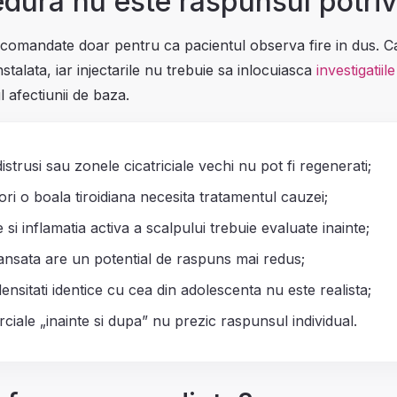
dura nu este raspunsul potriv
comandate doar pentru ca pacientul observa fire in dus. C
talata, iar injectarile nu trebuie sa inlocuiasca
investigatiil
l afectiunii de baza.
distrusi sau zonele cicatriciale vechi nu pot fi regenerati;
 ori o boala tiroidiana necesita tratamentul cauzei;
e si inflamatia activa a scalpului trebuie evaluate inainte;
vansata are un potential de raspuns mai redus;
ensitati identice cu cea din adolescenta nu este realista;
rciale „inainte si dupa” nu prezic raspunsul individual.