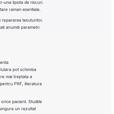
-una lipsita de riscuri.
ctare raman esentiale.
i repararea tesuturilor.
tati anumiti parametri
senta
celulara pot schimba
re mai treptata a
 pentru PRF, literatura
rice pacient. Studiile
singura un rezultat