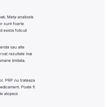
ati. Meta-analizele
or sunt foarte
 exista foliculi
erida sau alte
ervat rezultate mai
amane limitata.
tor. PRP nu trateaza
medicament. Poate fi
le alopecii