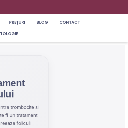
PREȚURI
BLOG
CONTACT
ATOLOGIE
tament
ului
ntra trombocite si
ate fi un tratament
reeaza foliculi