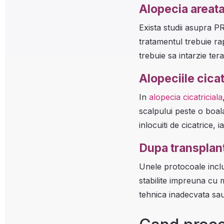
Alopecia areat
Exista studii asupra P
tratamentul trebuie rap
trebuie sa intarzie te
Alopeciile cicat
In
alopecia cicatriciala
scalpului peste o boala
inlocuiti de cicatrice, 
Dupa transplant
Unele protocoale inclu
stabilite impreuna cu 
tehnica inadecvata sau