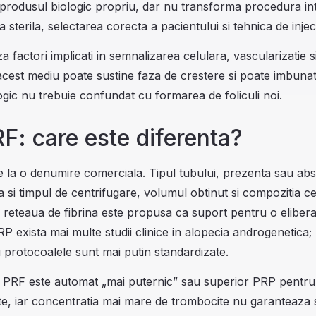
a produsul biologic propriu, dar nu transforma procedura intr
 sterila, selectarea corecta a pacientului si tehnica de inje
 factori implicati in semnalizarea celulara, vascularizatie s
li, acest mediu poate sustine faza de crestere si poate imbuna
logic nu trebuie confundat cu formarea de foliculi noi.
F: care este diferenta?
e la o denumire comerciala. Tipul tubului, prezenta sau ab
ta si timpul de centrifugare, volumul obtinut si compozitia 
, reteaua de fibrina este propusa ca suport pentru o elibera
P exista mai multe studii clinice in alopecia androgenetica;
i protocoalele sunt mai putin standardizate.
 PRF este automat „mai puternic” sau superior PRP pentru o
te, iar concentratia mai mare de trombocite nu garanteaza 