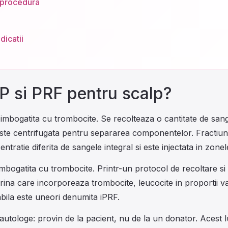
 procedura
dicatii
P si PRF pentru scalp?
mbogatita cu trombocite. Se recolteaza o cantitate de sang
este centrifugata pentru separarea componentelor. Fractiun
tratie diferita de sangele integral si este injectata in zonele
mbogatita cu trombocite. Printr-un protocol de recoltare si c
rina care incorporeaza trombocite, leucocite in proportii var
abila este uneori denumita iPRF.
tologe: provin de la pacient, nu de la un donator. Acest l