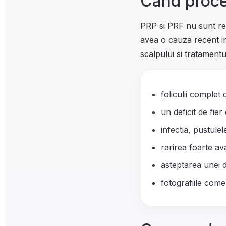
Cand proce
PRP si PRF nu sunt re
avea o cauza recent ins
scalpului si tratamentu
foliculii complet 
un deficit de fier
infectia, pustulel
rarirea foarte a
asteptarea unei d
fotografiile come