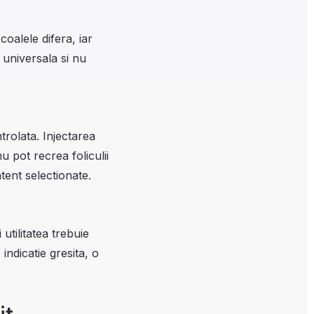
coalele difera, iar
e universala si nu
ntrolata. Injectarea
u pot recrea foliculii
atent selectionate.
utilitatea trebuie
ndicatie gresita, o