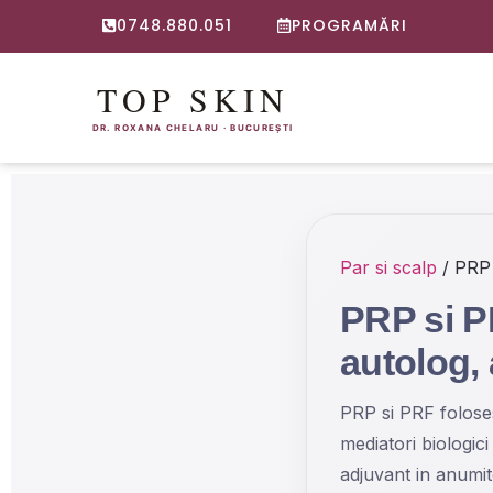
0748.880.051
PROGRAMĂRI
Par si scalp
/ PRP 
PRP si P
autolog,
PRP si PRF folose
mediatori biologici
adjuvant in anumit