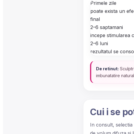
Primele zile
poate exista un efec
final
2–6 saptamani
incepe stimularea c
2–6 luni
rezultatul se conso
De retinut:
Sculptr
imbunatatire natura
Cui i se p
In consult, selectia
de volum difuza si 