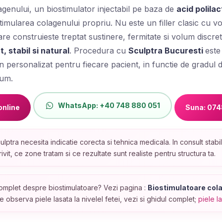
agenului, un biostimulator injectabil pe baza de
acid polilac
stimularea colagenului propriu. Nu este un filler clasic cu vo
re construieste treptat sustinere, fermitate si volum discre
, stabil si natural
. Procedura cu
Sculptra Bucuresti
este
n personalizat pentru fiecare pacient, in functie de gradul de
lum.
WhatsApp: +40 748 880 051
online
Suna: 074
lptra necesita indicatie corecta si tehnica medicala. In consult stabi
ivit, ce zone tratam si ce rezultate sunt realiste pentru structura ta.
omplet despre biostimulatoare? Vezi pagina :
Biostimulatoare col
 observa piele lasata la nivelel fetei, vezi si ghidul complet;
piele l