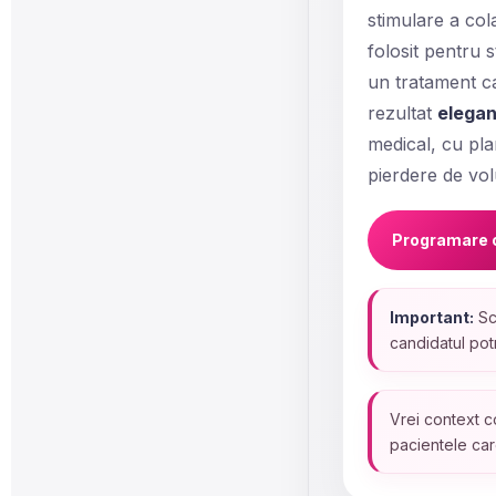
stimulare a col
folosit pentru 
un tratament ca
rezultat
elegant
medical, cu pla
pierdere de vo
Programare 
Important:
Scu
candidatul potr
Vrei context c
pacientele care