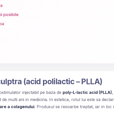
ta
ii posibile
upa
ulptra (acid polilactic – PLLA)
ostimulator injectabil pe baza de
poly-L-lactic acid (PLLA)
,
t de multi ani in medicina. In estetica, rolul lui este sa dec
are a colagenului
. Produsul se resoarbe treptat, iar in lo