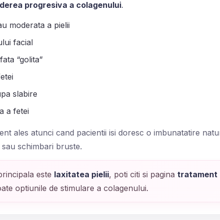
rderea progresiva a colagenului
.
au moderata a pielii
ui facial
fata “golita”
etei
upa slabire
a a fetei
ent ales atunci cand pacientii isi doresc o imbunatatire natu
l sau schimbari bruste.
rincipala este
laxitatea pielii
, poti citi si pagina
tratament 
ate optiunile de stimulare a colagenului.