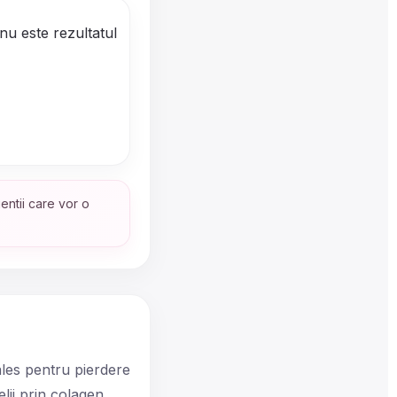
 nu este rezultatul
entii care vor o
 ales pentru pierdere
lii prin colagen.