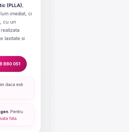
tic (PLLA)
,
lum imediat, ci
t, cu un
 realizata
 laxitate si
8 880 051
lim daca esti
agen
. Pentru
asata fata
.