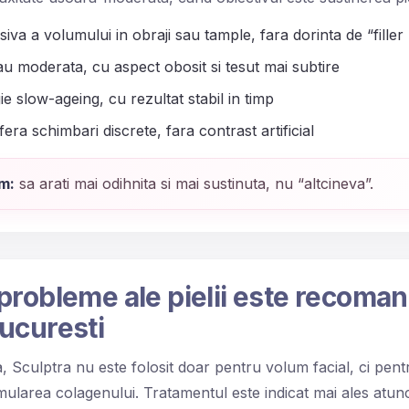
iva a volumului in obraji sau tample, fara dorinta de “filler
au moderata, cu aspect obosit si tesut mai subtire
ie slow-ageing, cu rezultat stabil in timp
era schimbari discrete, fara contrast artificial
m:
sa arati mai odihnita si mai sustinuta, nu “altcineva”.
probleme ale pielii este recoma
ucuresti
, Sculptra nu este folosit doar pentru volum facial, ci pen
 stimularea colagenului. Tratamentul este indicat mai ales at