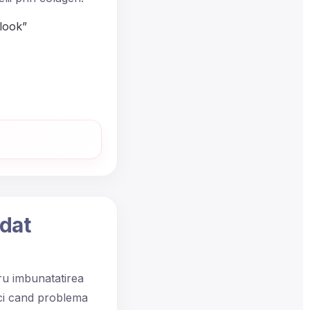
 look”
ndat
tru imbunatatirea
unci cand problema