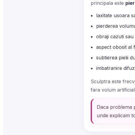
principala este
pie
laxitate usoara s
pierderea volumul
obraji cazuti sau 
aspect obosit al f
subtierea pielii d
imbatranire difuz
Sculptra este frecv
fara volum artificia
Daca problema p
unde explicam to