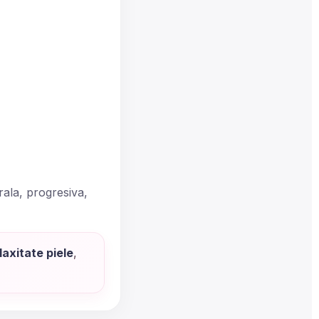
rala, progresiva,
laxitate piele
,