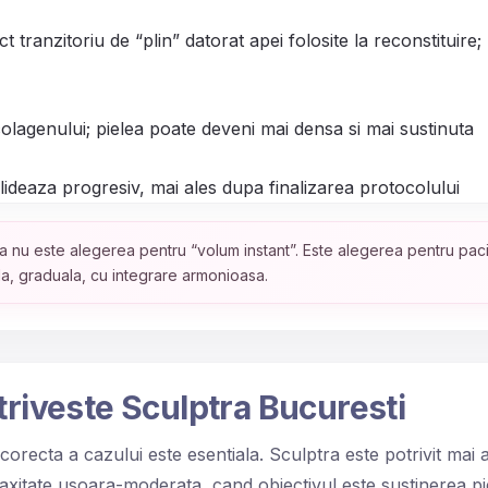
t tranzitoriu de “plin” datorat apei folosite la reconstituire;
olagenului; pielea poate deveni mai densa si mai sustinuta
lideaza progresiv, mai ales dupa finalizarea protocolului
a nu este alegerea pentru “volum instant”. Este alegerea pentru paci
la, graduala, cu integrare armonioasa.
otriveste Sculptra Bucuresti
 corecta a cazului este esentiala. Sculptra este potrivit mai
laxitate usoara-moderata, cand obiectivul este sustinerea pie