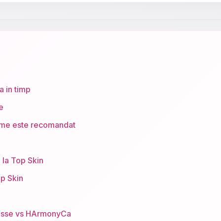
 in timp
e
eme este recomandat
 la Top Skin
op Skin
iesse vs HArmonyCa