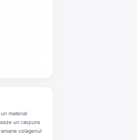
 un material
lanseze un raspuns
c ramane colagenul