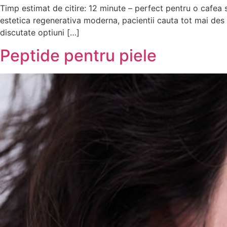
Timp estimat de citire: 12 minute – perfect pentru o cafea s
estetica regenerativa moderna, pacientii cauta tot mai des 
discutate optiuni […]
Peptide pentru piele