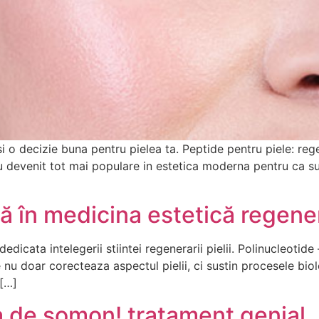
i o decizie buna pentru pielea ta. Peptide pentru piele: reg
devenit tot mai populare in estetica moderna pentru ca susti
ră în medicina estetică regene
dicata intelegerii stiintei regenerarii pielii. Polinucleotid
 doar corecteaza aspectul pielii, ci sustin procesele biolo
 […]
de somon! tratament genial