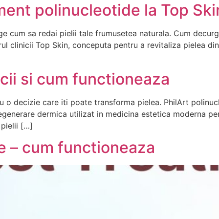
ent polinucleotide la Top Ski
ege cum sa redai pielii tale frumusetea naturala. Cum decur
 clinicii Top Skin, conceputa pentru a revitaliza pielea din
icii si cum functioneaza
 o decizie care iti poate transforma pielea. PhilArt polinu
generare dermica utilizat in medicina estetica moderna pentr
pielii […]
de – cum functioneaza