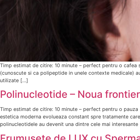
Timp estimat de citire: 10 minute – perfect pentru o cafea s
(cunoscute si ca polipeptide in unele contexte medicale) au 
utilizate […]
Polinucleotide – Noua frontie
Timp estimat de citire: 10 minute – perfect pentru o pauza de
estetica moderna evolueaza constant spre tratamente care nu
polinucleotidele au devenit una dintre cele mai interesante
Frumusete de LUX cu Sperma 