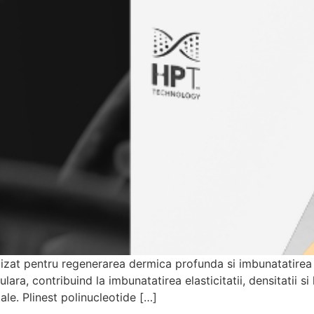
lizat pentru regenerarea dermica profunda si imbunatatirea ca
ra, contribuind la imbunatatirea elasticitatii, densitatii si l
ale. Plinest polinucleotide […]