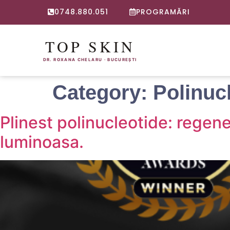
0748.880.051
PROGRAMĂRI
Category:
Polinuc
Plinest polinucleotide: regen
luminoasa.