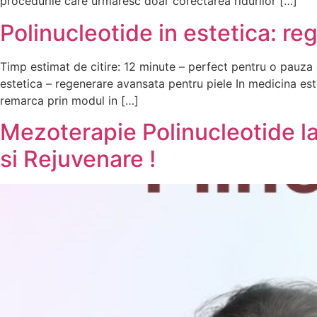
procedurile care urmaresc doar corectarea ridurilor […]
Polinucleotide in estetica: r
Timp estimat de citire: 12 minute – perfect pentru o pauza de
estetica – regenerare avansata pentru piele In medicina est
remarca prin modul in […]
Mezoterapie Polinucleotide l
si Rejuvenare !