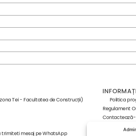
INFORMAȚI
(zona Tei - Facultatea de Construcții)
Politica pr
Regulament Or
Contactează
Despre noi
Admin
 trimiteti mesaj pe WhatsApp
Termeni și cond