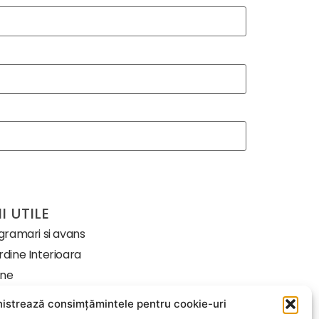
I UTILE
ogramari si avans
dine Interioara
-ne
istrează consimțămintele pentru cookie-uri
iții