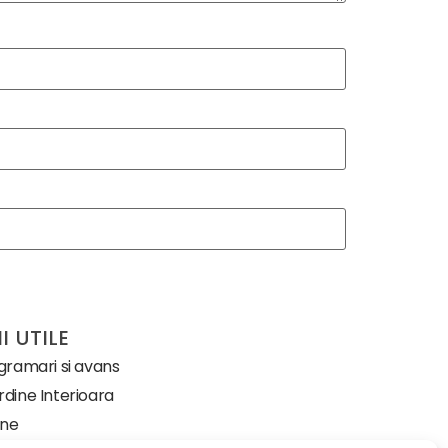
I UTILE
ogramari si avans
dine Interioara
-ne