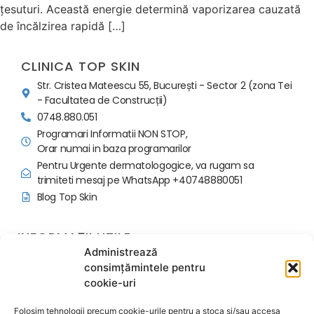
țesuturi. Această energie determină vaporizarea cauzată
de încălzirea rapidă […]
CLINICA TOP SKIN
Str. Cristea Mateescu 55, București - Sector 2 (zona Tei
- Facultatea de Construcții)
0748.880.051
Programari Informatii NON STOP,
Orar numai in baza programarilor
Pentru Urgente dermatologogice, va rugam sa
trimiteti mesaj pe WhatsApp +40748880051
Blog Top Skin
INFORMAȚII UTILE
Administrează
Politica programari si avans
consimțămintele pentru
Regulament Ordine Interioara
cookie-uri
Contactează-ne
Despre noi
Folosim tehnologii precum cookie-urile pentru a stoca și/sau accesa