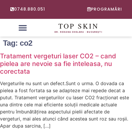
0748.880.051
PROGRAMĂRI
PROBLEME FRECVENTE
CONSULTATIE ONLINE DERMATOLOGIE
Tag:
co2
Tratament vergeturi laser CO2 – cand
pielea are nevoie sa fie inteleasa, nu
corectata
Vergeturile nu sunt un defect.Sunt o urma. O dovada ca
pielea a fost fortata sa se adapteze mai repede decat a
putut. Tratament vergeturilor cu laser CO2 fracționat este
una dintre cele mai eficiente soluții medicale actuale
pentru îmbunătățirea aspectului pielii afectate de
vergeturi, mai ales atunci când acestea sunt roz sau roșii.
Apar dupa sarcina, […]