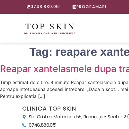
0748.880.051
PROGRAMĂRI
Tag:
reapare xant
Reapar xantelasmele dupa trat
Timp estimat de citire: 8 minute Reapar xantelasmele dupa t
aproape intotdeauna aceeasi intrebare: „Daca o scot… mai a
Pentru explicatia […]
CLINICA TOP SKIN
Str. Cristea Mateescu 55, București - Sector 2 
0748.880.051