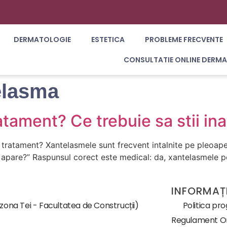
DERMATOLOGIE
ESTETICA
PROBLEME FRECVENTE
CONSULTATIE ONLINE DERM
elasma
ament? Ce trebuie sa stii ina
ratament? Xantelasmele sunt frecvent intalnite pe pleoape, 
pare?” Raspunsul corect este medical: da, xantelasmele pot 
INFORMAȚI
(zona Tei - Facultatea de Construcții)
Politica pr
Regulament Or