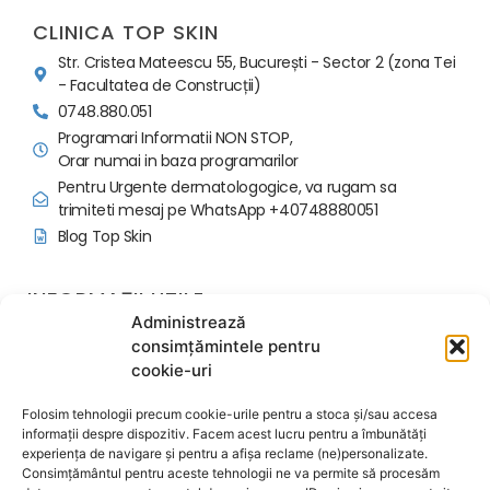
CLINICA TOP SKIN
Str. Cristea Mateescu 55, București - Sector 2 (zona Tei
- Facultatea de Construcții)
0748.880.051
Programari Informatii NON STOP,
Orar numai in baza programarilor
Pentru Urgente dermatologogice, va rugam sa
trimiteti mesaj pe WhatsApp +40748880051
Blog Top Skin
INFORMAȚII UTILE
Administrează
Politica programari si avans
consimțămintele pentru
Regulament Ordine Interioara
cookie-uri
Contactează-ne
Despre noi
Folosim tehnologii precum cookie-urile pentru a stoca și/sau accesa
Termeni și condiții
informații despre dispozitiv. Facem acest lucru pentru a îmbunătăți
experiența de navigare și pentru a afișa reclame (ne)personalizate.
Politica de confidențialitate
Consimțământul pentru aceste tehnologii ne va permite să procesăm
Politica de cookie-uri