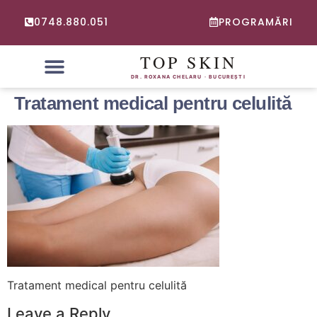
0748.880.051
PROGRAMĂRI
PROBLEME FRECVENTE
CONSULTATIE ONLINE DERMATOLOGIE
Tratament medical pentru celulită
Tratament medical pentru celulită
Leave a Reply