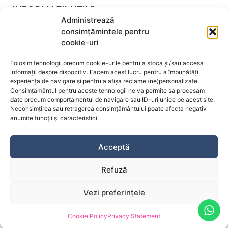
INFORMAȚII UTILE
Administrează
Politica programari si avans
consimțămintele pentru
Regulament Ordine Interioara
cookie-uri
Contactează-ne
Despre noi
Folosim tehnologii precum cookie-urile pentru a stoca și/sau accesa
Termeni și condiții
informații despre dispozitiv. Facem acest lucru pentru a îmbunătăți
experiența de navigare și pentru a afișa reclame (ne)personalizate.
Politica de confidențialitate
Consimțământul pentru aceste tehnologii ne va permite să procesăm
Politica de cookie-uri
date precum comportamentul de navigare sau ID-uri unice pe acest site.
Acord Informat Proceduri
Neconsimțirea sau retragerea consimțământului poate afecta negativ
anumite funcții și caracteristici.
© Clinica Top Skin 2026 – Toate drepturile rezervate.
Acceptă
Refuză
Vezi preferințele
Cookie Policy
Privacy Statement