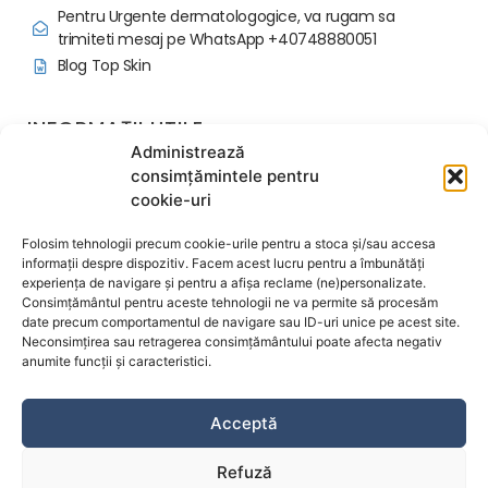
Pentru Urgente dermatologogice, va rugam sa
trimiteti mesaj pe WhatsApp +40748880051
Blog Top Skin
INFORMAȚII UTILE
Administrează
Politica programari si avans
consimțămintele pentru
Regulament Ordine Interioara
cookie-uri
Contactează-ne
Despre noi
Folosim tehnologii precum cookie-urile pentru a stoca și/sau accesa
Termeni și condiții
informații despre dispozitiv. Facem acest lucru pentru a îmbunătăți
experiența de navigare și pentru a afișa reclame (ne)personalizate.
Politica de confidențialitate
Consimțământul pentru aceste tehnologii ne va permite să procesăm
Politica de cookie-uri
date precum comportamentul de navigare sau ID-uri unice pe acest site.
Acord Informat Proceduri
Neconsimțirea sau retragerea consimțământului poate afecta negativ
anumite funcții și caracteristici.
© Clinica Top Skin 2026 – Toate drepturile rezervate.
Acceptă
Refuză