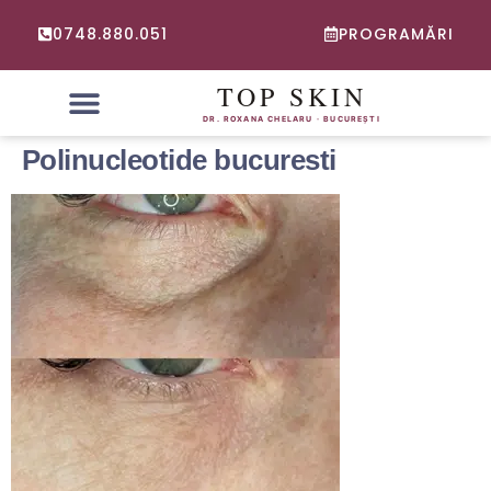
0748.880.051
PROGRAMĂRI
PROBLEME FRECVENTE
CONSULTATIE ONLINE DERMATOLOGIE
Polinucleotide bucuresti