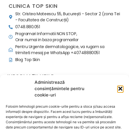
CLINICA TOP SKIN
Str. Cristea Mateescu 55, București - Sector 2 (zona Tei
- Facultatea de Construcții)
0748.880.051
Programari Informatii NON STOP,
Orar numai in baza programarilor
Pentru Urgente dermatologogice, va rugam sa
trimiteti mesaj pe WhatsApp +40748880051
Blog Top Skin
INFORMAȚII UTILE
Administrează
Politica programari si avans
consimțămintele pentru
Regulament Ordine Interioara
cookie-uri
Contactează-ne
Despre noi
Folosim tehnologii precum cookie-urile pentru a stoca și/sau accesa
Termeni și condiții
informații despre dispozitiv. Facem acest lucru pentru a îmbunătăți
experiența de navigare și pentru a afișa reclame (ne)personalizate.
Politica de confidențialitate
Consimțământul pentru aceste tehnologii ne va permite să procesăm
Politica de cookie-uri
date precum comportamentul de navigare sau ID-uri unice pe acest site.