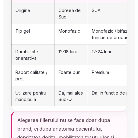
Origine
Coreea de
SUA
Sud
Tip gel
Monofazic
Monofazic / bifazic in
functie de produs
Durabilitate
12-18 luni
12-24 luni
orientativa
Raport calitate /
Foarte bun
Premium
pret
Utilizare pentru
Da, mai ales
Da, in functie de prod
mandibula
Sub-Q
Alegerea fillerului nu se face doar dupa
brand, ci dupa anatomia pacientului,
densitatea dorita, mobilitatea tesuturilor si