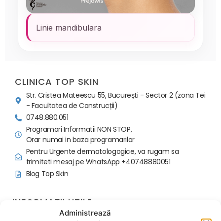
Linie mandibulara
CLINICA TOP SKIN
Str. Cristea Mateescu 55, București - Sector 2 (zona Tei
- Facultatea de Construcții)
0748.880.051
Programari Informatii NON STOP,
Orar numai in baza programarilor
Pentru Urgente dermatologogice, va rugam sa
trimiteti mesaj pe WhatsApp +40748880051
Blog Top Skin
INFORMAȚII UTILE
Administrează
Politica programari si avans