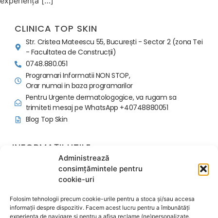
experiență […]
CLINICA TOP SKIN
Str. Cristea Mateescu 55, București - Sector 2 (zona Tei
- Facultatea de Construcții)
0748.880.051
Programari Informatii NON STOP,
Orar numai in baza programarilor
Pentru Urgente dermatologogice, va rugam sa
trimiteti mesaj pe WhatsApp +40748880051
Blog Top Skin
INFORMAȚII UTILE
Administrează
Politica programari si avans
consimțămintele pentru
Regulament Ordine Interioara
cookie-uri
Contactează-ne
Despre noi
Folosim tehnologii precum cookie-urile pentru a stoca și/sau accesa
Termeni și condiții
informații despre dispozitiv. Facem acest lucru pentru a îmbunătăți
experiența de navigare și pentru a afișa reclame (ne)personalizate.