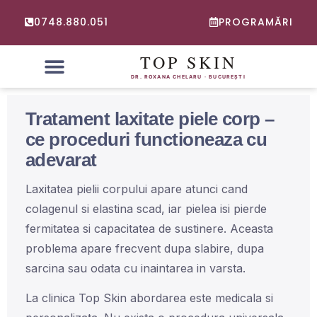
0748.880.051
PROGRAMĂRI
PROBLEME FRECVENTE
CONSULTATIE ONLINE DERMATOLOGIE
Tratament laxitate piele corp –
ce proceduri functioneaza cu
adevarat
Laxitatea pielii corpului apare atunci cand
colagenul si elastina scad, iar pielea isi pierde
fermitatea si capacitatea de sustinere. Aceasta
problema apare frecvent dupa slabire, dupa
sarcina sau odata cu inaintarea in varsta.
La clinica Top Skin abordarea este medicala si