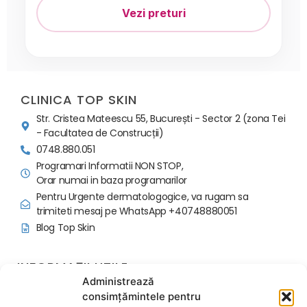
Vezi preturi
CLINICA TOP SKIN
Str. Cristea Mateescu 55, București - Sector 2 (zona Tei
- Facultatea de Construcții)
0748.880.051
Programari Informatii NON STOP,
Orar numai in baza programarilor
Pentru Urgente dermatologogice, va rugam sa
trimiteti mesaj pe WhatsApp +40748880051
Blog Top Skin
INFORMAȚII UTILE
Administrează
Politica programari si avans
consimțămintele pentru
Regulament Ordine Interioara