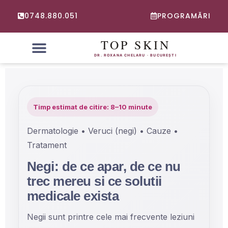
0748.880.051
PROGRAMĂRI
PROBLEME FRECVENTE
CONSULTATIE ONLINE DERMATOLOGIE
Timp estimat de citire: 8–10 minute
Dermatologie • Veruci (negi) • Cauze •
Tratament
Negi: de ce apar, de ce nu
trec mereu si ce solutii
medicale exista
Negii sunt printre cele mai frecvente leziuni