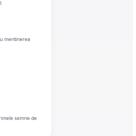
:
ru mentinerea
primele semne de