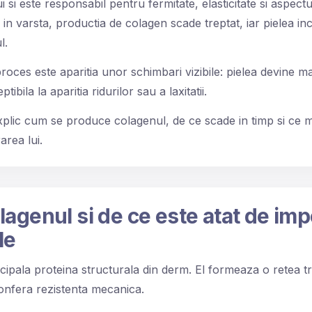
 si este responsabil pentru fermitate, elasticitate si aspectul 
in varsta, productia de colagen scade treptat, iar pielea inc
l.
roces este aparitia unor schimbari vizibile: pielea devine ma
tibila la aparitia ridurilor sau a laxitatii.
i explic cum se produce colagenul, de ce scade in timp si c
area lui.
lagenul si de ce este atat de im
le
cipala proteina structurala din derm. El formeaza o retea t
 confera rezistenta mecanica.