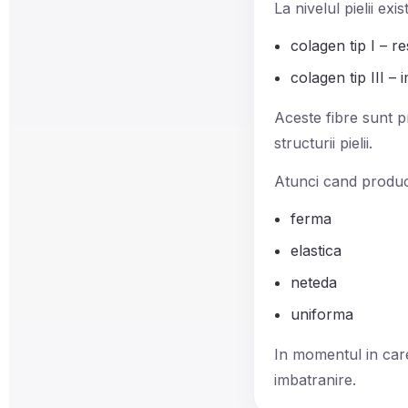
La nivelul pielii ex
colagen tip I – r
colagen tip III – 
Aceste fibre sunt p
structurii pielii.
Atunci cand product
ferma
elastica
neteda
uniforma
In momentul in car
imbatranire.