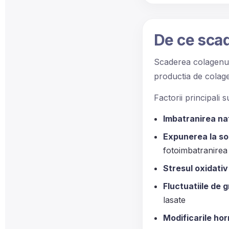
De ce sca
Scaderea colagenulu
productia de colage
Factorii principali s
Imbatranirea na
Expunerea la s
fotoimbatranirea
Stresul oxidativ
Fluctuatiile de 
lasate
Modificarile ho