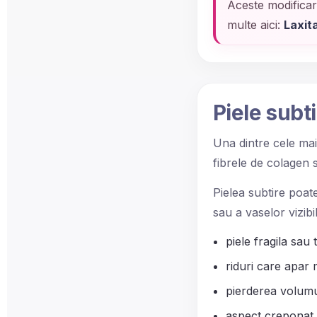
Aceste modificari 
multe aici:
Laxita
Piele subt
Una dintre cele mai 
fibrele de colagen s
Pielea subtire poate
sau a vaselor vizibil
piele fragila sau
riduri care apar 
pierderea volumul
aspect creponat al