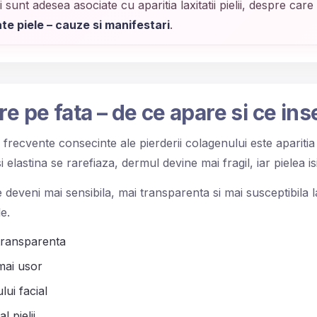
sunt adesea asociate cu aparitia laxitatii pielii, despre care p
te piele – cauze si manifestari
.
ire pe fata – de ce apare si ce i
frecvente consecinte ale pierderii colagenului este aparitia p
i elastina se rarefiaza, dermul devine mai fragil, iar pielea is
 deveni mai sensibila, mai transparenta si mai susceptibila la
e.
 transparenta
mai usor
ui facial
 pielii