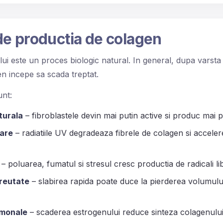
de productia de colagen
i este un proces biologic natural. In general, dupa varsta
n incepe sa scada treptat.
unt:
turala
– fibroblastele devin mai putin active si produc mai 
oare
– radiatiile UV degradeaza fibrele de colagen si accele
– poluarea, fumatul si stresul cresc productia de radicali li
greutate
– slabirea rapida poate duce la pierderea volumului si
rmonale
– scaderea estrogenului reduce sinteza colagenulu