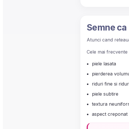
Semne ca p
Atunci cand reteaua
Cele mai frecvente
piele lasata
pierderea volumul
riduri fine si rid
piele subtire
textura neunifo
aspect creponat