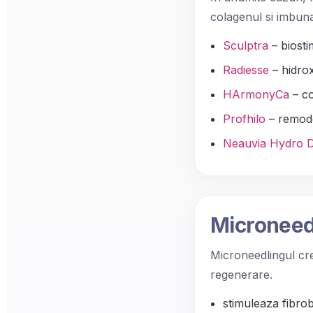
colagenul si imbuna
Sculptra
– biosti
Radiesse
– hidrox
HArmonyCa
– co
Profhilo
– remode
Neauvia Hydro 
Microneed
Microneedlingul cr
regenerare.
stimuleaza fibrob