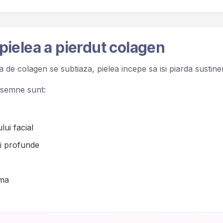
ielea a pierdut colagen
 de colagen se subtiaza, pielea incepe sa isi piarda sustine
 semne sunt:
ui facial
uri profunde
rma