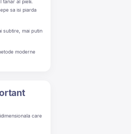
tanar al pielii.
epe sa isi piarda
i subtire, mai putin
e metode moderne
portant
ridimensionala care