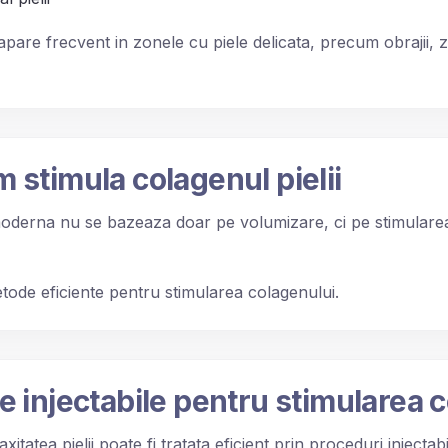
are frecvent in zonele cu piele delicata, precum obrajii, 
stimula colagenul pielii
moderna nu se bazeaza doar pe volumizare, ci pe stimularea
tode eficiente pentru stimularea colagenului.
 injectabile pentru stimularea 
axitatea pielii poate fi tratata eficient prin proceduri injecta