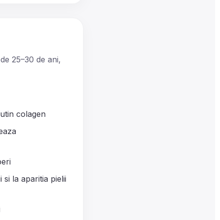
 de 25–30 de ani,
putin colagen
reaza
beri
 la aparitia pielii
i