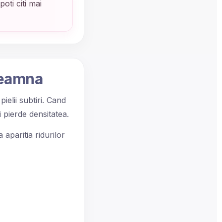
oti citi mai
nseamna
ielii subtiri. Cand
i pierde densitatea.
 aparitia ridurilor