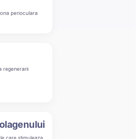
zona perioculara
 regenerarii
colagenului
bile care stimuleaza