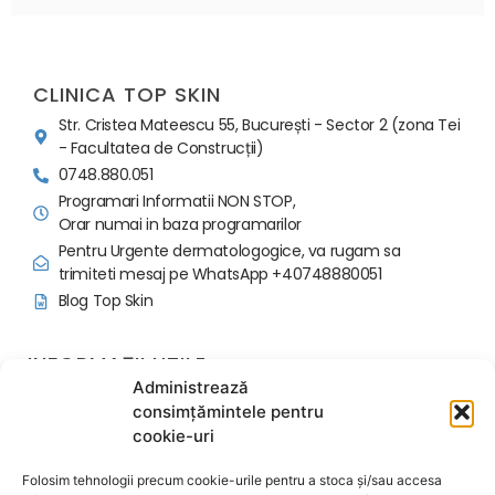
CLINICA TOP SKIN
Str. Cristea Mateescu 55, București - Sector 2 (zona Tei
- Facultatea de Construcții)
0748.880.051
Programari Informatii NON STOP,
Orar numai in baza programarilor
Pentru Urgente dermatologogice, va rugam sa
trimiteti mesaj pe WhatsApp +40748880051
Blog Top Skin
INFORMAȚII UTILE
Administrează
Politica programari si avans
consimțămintele pentru
Regulament Ordine Interioara
cookie-uri
Contactează-ne
Despre noi
Folosim tehnologii precum cookie-urile pentru a stoca și/sau accesa