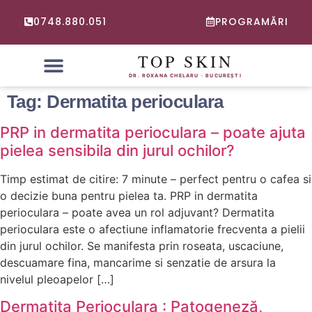
0748.880.051
PROGRAMĂRI
PROBLEME FRECVENTE
CONSULTATIE ONLINE DERMATOLOGIE
Tag:
Dermatita perioculara
PRP in dermatita perioculara – poate ajuta
pielea sensibila din jurul ochilor?
Timp estimat de citire: 7 minute – perfect pentru o cafea si
o decizie buna pentru pielea ta. PRP in dermatita
perioculara – poate avea un rol adjuvant? Dermatita
perioculara este o afectiune inflamatorie frecventa a pielii
din jurul ochilor. Se manifesta prin roseata, uscaciune,
descuamare fina, mancarime si senzatie de arsura la
nivelul pleoapelor […]
Dermatita Perioculara : Patogeneză,