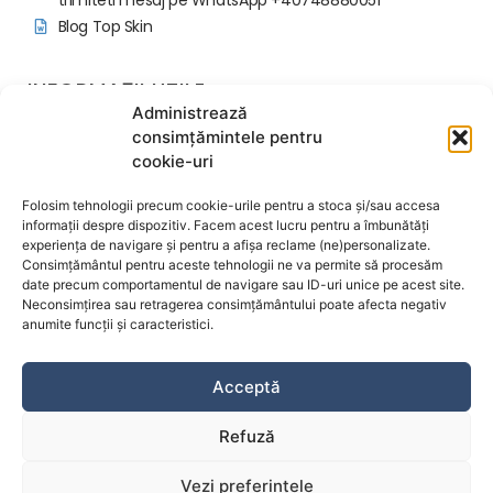
Blog Top Skin
INFORMAȚII UTILE
Administrează
Politica programari si avans
consimțămintele pentru
Regulament Ordine Interioara
cookie-uri
Contactează-ne
Despre noi
Folosim tehnologii precum cookie-urile pentru a stoca și/sau accesa
Termeni și condiții
informații despre dispozitiv. Facem acest lucru pentru a îmbunătăți
experiența de navigare și pentru a afișa reclame (ne)personalizate.
Politica de confidențialitate
Consimțământul pentru aceste tehnologii ne va permite să procesăm
Politica de cookie-uri
date precum comportamentul de navigare sau ID-uri unice pe acest site.
Acord Informat Proceduri
Neconsimțirea sau retragerea consimțământului poate afecta negativ
anumite funcții și caracteristici.
© Clinica Top Skin 2026 – Toate drepturile rezervate.
Acceptă
Refuză
Vezi preferințele